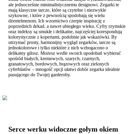
ale jednocześnie minimalistycznemu designowi. Zegarki te
mają klasyczne tarcze, które są czytelne i niezwykle
szykowne, i które z pewnością spodobają się wielu
dżentelmenom. Ich wzornictwo czerpie inspirację z
poprzednich dekad, a nawet ubiegłego wieku. Cyfry rzymskie
oraz indeksy są smukłe i delikatne, najczęściej korespondują
kolorystycznie z kopertami, podobnie jak wskazówki. By
utrzymać prosty, harmonijny wygląd zegarków, tarcze są
jednokolorowe i tylko niektóre z nich wzbogacono o
delikatny gilosz. Możesz wedle swoich upodobań wybierać
spośród białych, kremowych, szarych, czarnych,
granatowych, bordowych, brązowych oraz zielonych
cyferblatów – mnogość opcji ułatwi dobór zegarka idealnie
pasującego do Twojej garderoby.
Serce werku widoczne gołym okiem