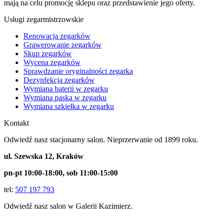
mają na celu promocję sklepu oraz przedstawienie jego oferty.
Usługi zegarmistrzowskie
Renowacja zegarków
Grawerowanie zegarków
Skup zegarków
Wycena zegarków
Sprawdzanie oryginalności zegarka
Dezynfekcja zegarków
Wymiana baterii w zegarku
Wymiana paska w zegarku
Wymiana szkiełka w zegarku
Kontakt
Odwiedź nasz stacjonarny salon.
Nieprzerwanie od 1899 roku.
ul. Szewska 12, Kraków
pn-pt 10:00-18:00, sob 11:00-15:00
tel:
507 197 793
Odwiedź nasz salon w Galerii Kazimierz.