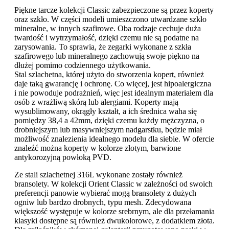
Piękne tarcze kolekcji Classic zabezpieczone są przez koperty
oraz szkło. W części modeli umieszczono utwardzane szkło
mineralne, w innych szafirowe. Oba rodzaje cechuje duża
twardość i wytrzymałość, dzięki czemu nie są podatne na
zarysowania. To sprawia, że zegarki wykonane z szkła
szafirowego lub mineralnego zachowują swoje piękno na
dłużej pomimo codziennego użytkowania.
Stal szlachetna, której użyto do stworzenia kopert, również
daje taką gwarancję i ochronę. Co więcej, jest hipoalergiczna
i nie powoduje podrażnień, więc jest idealnym materiałem dla
osób z wrażliwą skórą lub alergiami. Koperty mają
wysublimowany, okrągły kształt, a ich średnica waha się
pomiędzy 38,4 a 42mm, dzięki czemu każdy mężczyzna, o
drobniejszym lub masywniejszym nadgarstku, będzie miał
możliwość znalezienia idealnego modelu dla siebie. W ofercie
znaleźć można koperty w kolorze złotym, barwione
antykorozyjną powłoką PVD.
Ze stali szlachetnej 316L wykonane zostały również
bransolety. W kolekcji Orient Classic w zależności od swoich
preferencji panowie wybierać mogą bransolety z dużych
ogniw lub bardzo drobnych, typu mesh. Zdecydowana
większość występuje w kolorze srebrnym, ale dla przełamania
klasyki dostępne są również dwukolorowe, z dodatkiem złota.